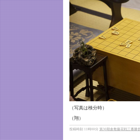
（写真は検分時）
（翔）
投稿時刻 11時00分
第30期倉敷藤花戦三番勝