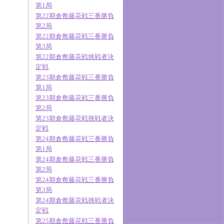
第1局
第22期倉敷藤花戦三番勝負
第2局
第22期倉敷藤花戦三番勝負
第3局
第22期倉敷藤花戦挑戦者決
定戦
第23期倉敷藤花戦三番勝負
第1局
第23期倉敷藤花戦三番勝負
第2局
第23期倉敷藤花戦挑戦者決
定戦
第24期倉敷藤花戦三番勝負
第1局
第24期倉敷藤花戦三番勝負
第2局
第24期倉敷藤花戦三番勝負
第3局
第24期倉敷藤花戦挑戦者決
定戦
第25期倉敷藤花戦三番勝負