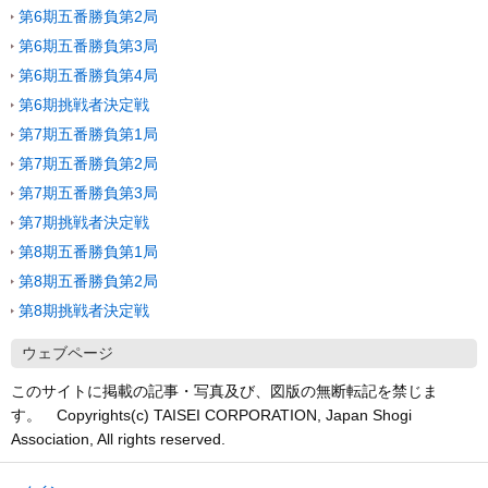
第6期五番勝負第2局
第6期五番勝負第3局
第6期五番勝負第4局
第6期挑戦者決定戦
第7期五番勝負第1局
第7期五番勝負第2局
第7期五番勝負第3局
第7期挑戦者決定戦
第8期五番勝負第1局
第8期五番勝負第2局
第8期挑戦者決定戦
ウェブページ
このサイトに掲載の記事・写真及び、図版の無断転記を禁じま
す。 Copyrights(c) TAISEI CORPORATION, Japan Shogi
Association, All rights reserved.