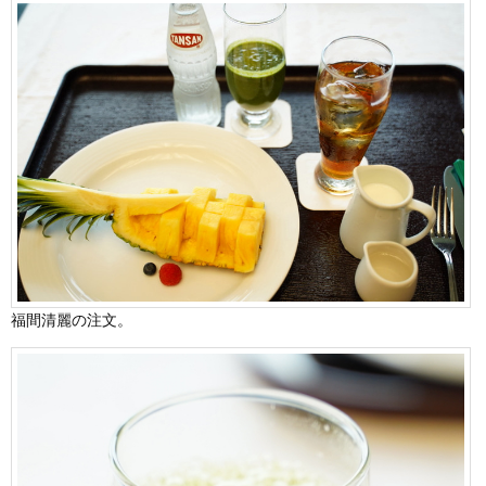
福間清麗の注文。