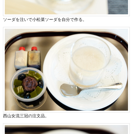
ソーダを注いで小松菜ソーダを自分で作る。
西山女流三冠の注文品。