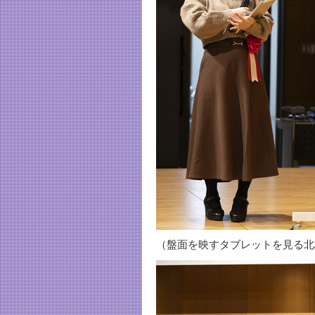
（盤面を映すタブレットを見る北