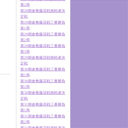
第2局
第28期倉敷藤花戦挑戦者決
定戦
第29期倉敷藤花戦三番勝負
第1局
第29期倉敷藤花戦三番勝負
第2局
第29期倉敷藤花戦三番勝負
第3局
第29期倉敷藤花戦挑戦者決
定戦
第30期倉敷藤花戦三番勝負
第1局
第30期倉敷藤花戦三番勝負
第2局
第30期倉敷藤花戦挑戦者決
定戦
第31期倉敷藤花戦三番勝負
第1局
第31期倉敷藤花戦三番勝負
第2局
第31期倉敷藤花戦挑戦者決