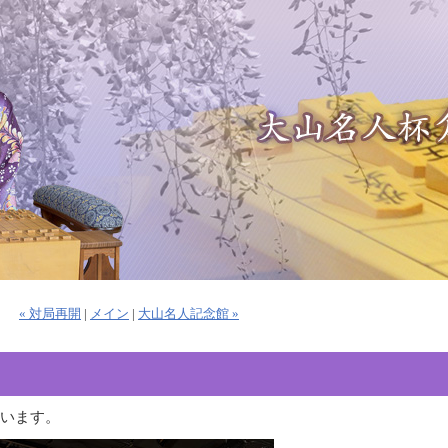
« 対局再開
|
メイン
|
大山名人記念館 »
ています。