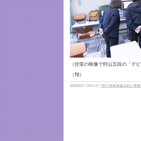
（控室の映像で狩山五段の「デビ
（翔）
投稿時刻 13時55分
*第33期倉敷藤花戦三番勝