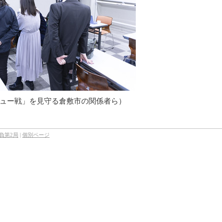
ュー戦」を見守る倉敷市の関係者ら）
負第2局
|
個別ページ