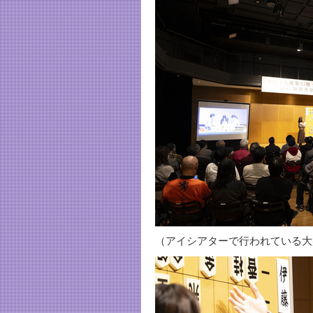
（アイシアターで行われている大