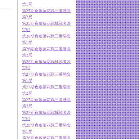
第1局
第25期倉敷藤花戦三番勝負
第2局
第25期倉敷藤花戦挑戦者決
定戦
第26期倉敷藤花戦三番勝負
第1局
第26期倉敷藤花戦三番勝負
第2局
第26期倉敷藤花戦挑戦者決
定戦
第27期倉敷藤花戦三番勝負
第1局
第27期倉敷藤花戦三番勝負
第2局
第27期倉敷藤花戦三番勝負
第3局
第27期倉敷藤花戦挑戦者決
定戦
第28期倉敷藤花戦三番勝負
第1局
第28期倉敷藤花戦三番勝負