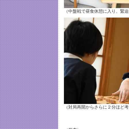
（中盤戦で昼食休憩に入り、緊迫
（対局再開からさらに２分ほど考