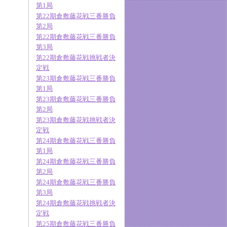
第1局
第22期倉敷藤花戦三番勝負
第2局
第22期倉敷藤花戦三番勝負
第3局
第22期倉敷藤花戦挑戦者決
定戦
第23期倉敷藤花戦三番勝負
第1局
第23期倉敷藤花戦三番勝負
第2局
第23期倉敷藤花戦挑戦者決
定戦
第24期倉敷藤花戦三番勝負
第1局
第24期倉敷藤花戦三番勝負
第2局
第24期倉敷藤花戦三番勝負
第3局
第24期倉敷藤花戦挑戦者決
定戦
第25期倉敷藤花戦三番勝負