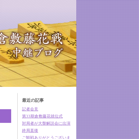
最近の記事
記者会見
第33期倉敷藤花就位式
対局者が大盤解説会に出演
終局直後
ご観戦ありがとうございま