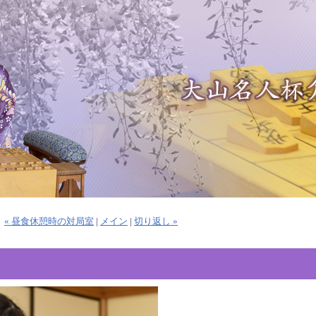
« 昼食休憩時の対局室
|
メイン
|
切り返し »