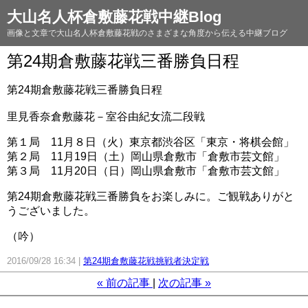
大山名人杯倉敷藤花戦中継Blog
画像と文章で大山名人杯倉敷藤花戦のさまざまな角度から伝える中継ブログ
第24期倉敷藤花戦三番勝負日程
第24期倉敷藤花戦三番勝負日程
里見香奈倉敷藤花－室谷由紀女流二段戦
第１局 11月８日（火）東京都渋谷区「東京・将棋会館」
第２局 11月19日（土）岡山県倉敷市「倉敷市芸文館」
第３局 11月20日（日）岡山県倉敷市「倉敷市芸文館」
第24期倉敷藤花戦三番勝負をお楽しみに。ご観戦ありがと
うございました。
（吟）
2016/09/28 16:34
第24期倉敷藤花戦挑戦者決定戦
«
前の記事
次の記事
»