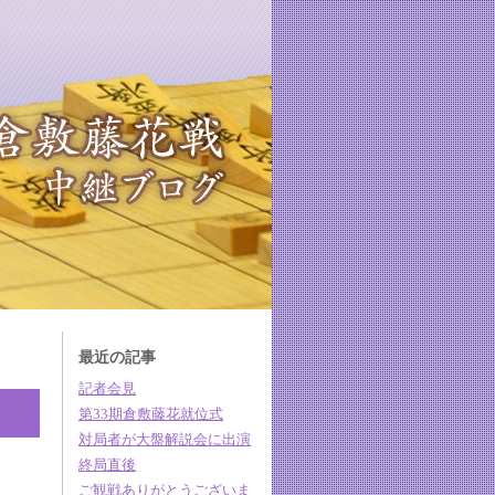
最近の記事
記者会見
第33期倉敷藤花就位式
対局者が大盤解説会に出演
終局直後
ご観戦ありがとうございま