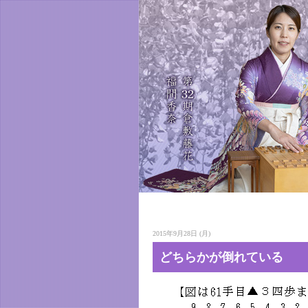
2015年9月28日 (月)
どちらかが倒れている