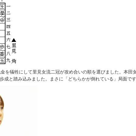
、４九金を犠牲にして里見女流二冠が攻め合いの順を選びました。本田
歩成と踏み込みました。まさに「どちらかが倒れている」局面で