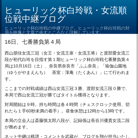
ヒューリック杯白玲戦・女流順
位戦中継ブログ
ヒューリック杯白玲戦の中継ブログ。ヒューリック杯白玲戦の対
局を映像と文章で余すところなく詳解しています。
16日、七番勝負第４局
西山朋佳女流三冠（女王・女流王座・女流王将）と渡部愛女流三
段が初代白玲を目指す第１期ヒューリック杯白玲戦七番勝負第４
局は10月16日（土）、奈良県奈良市「ふふ奈良」「瑜伽山園地
（ゆうがやまえんち） 茶室：䕪庵（たくあん）」にて行われま
す。
ここまでの対戦成績は西山女流三冠３勝、渡部女流三段０勝で、
本局で西山女流三冠が勝てばタイトル獲得となります。
対局開始は９時。持ち時間は各４時間（チェスクロック使用、切
れたら１手60秒未満の着手）。昼食休憩は12時から13時です。
本局の立会人は斎藤慎太郎八段が、記録係は長谷川優貴女流二段
が務めます。
ネット中継は棋譜・コメントを武蔵が、ブログを翔が担当いたし