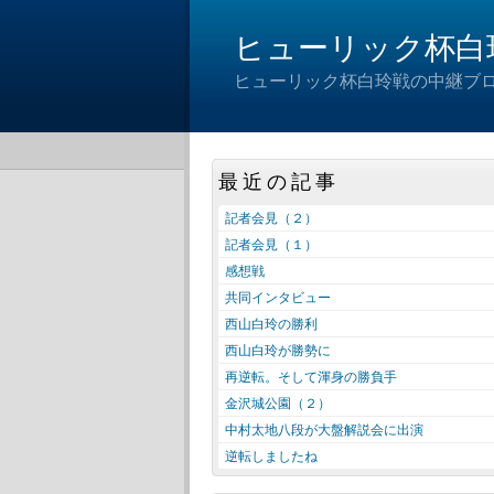
ヒューリック杯白
ヒューリック杯白玲戦の中継ブ
最近の記事
記者会見（２）
記者会見（１）
感想戦
共同インタビュー
西山白玲の勝利
西山白玲が勝勢に
再逆転。そして渾身の勝負手
金沢城公園（２）
中村太地八段が大盤解説会に出演
逆転しましたね