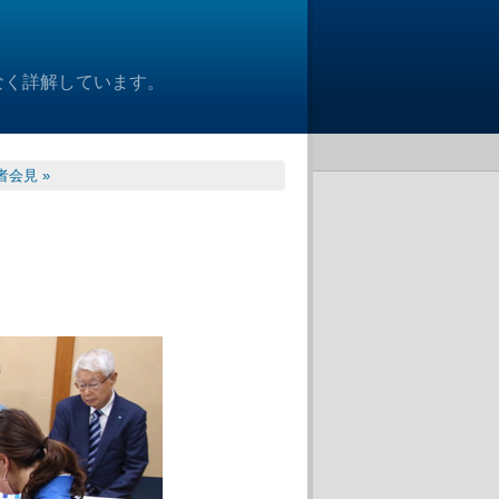
なく詳解しています。
者会見 »