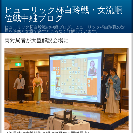
ヒューリック杯白玲戦・女流順
位戦中継ブログ
ヒューリック杯白玲戦の中継ブログ。ヒューリック杯白玲戦の対
局を映像と文章で余すところなく詳解しています。
両対局者が大盤解説会場に