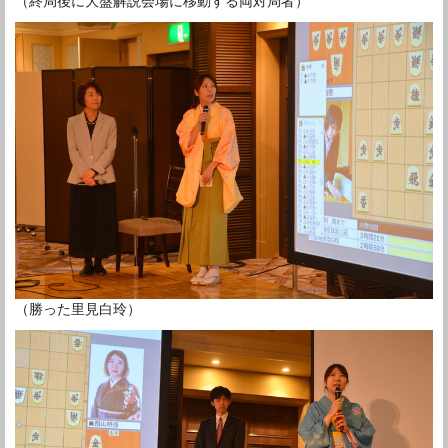
（終局後に大盤解説会場に移動する両対局者）
（勝った里見白玲）