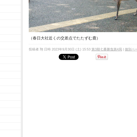
（春日大社近くの交差点でたたずむ鹿）
投稿者 翔 日時 2023年9月30日 (土) 15:53
第3期七番勝負第4局
|
個別ペ