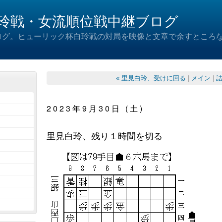
玲戦・女流順位戦中継ブログ
ログ。ヒューリック杯白玲戦の対局を映像と文章で余すところ
« 里見白玲、受けに回る
|
メイン
|
詰
2023年9月30日 (土)
里見白玲、残り１時間を切る