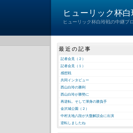
ヒューリック杯白
ヒューリック杯白玲戦の中継ブ
最近の記事
記者会見（２）
記者会見（１）
感想戦
共同インタビュー
西山白玲の勝利
西山白玲が勝勢に
再逆転。そして渾身の勝負手
金沢城公園（２）
中村太地八段が大盤解説会に出演
逆転しましたね