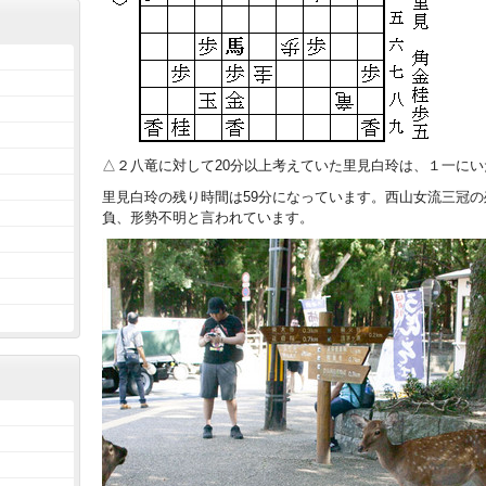
△２八竜に対して20分以上考えていた里見白玲は、１一に
里見白玲の残り時間は59分になっています。西山女流三冠の
負、形勢不明と言われています。