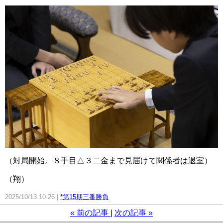
（対局開始。８手目△３二金まで見届けて関係者は退室）
（翔）
2025/10/13 10:26
*第15期三番勝負
«
前の記事
次の記事
»