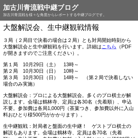
加古川青流戦中継ブログ
加古川青流戦を様々な角度からレポートする中継ブログです。
大盤解説会、生中継観戦情報
３局（２局目で決着の場合は２局）とも対局開始時刻から
大盤解説会と生中継観戦を行います。詳細は
こちら
（PDF
が開きますのでご注意ください）。
第１局 10月29日（土） 13時～
第２局 10月30日（日） 10時～
第３局 10月30日（日） 14時～ （第２局で決着しない
場合のみ実施）
大盤解説会：プロによる大盤解説会。多くのプロ棋士が解
説します。会場は鶴林寺、定員は各30名（先着順）、申込
不要。参加費は各局1,000円（茶菓つき、参加費以外に入山
料おひとり様500円がかかります）。
生中継観戦：対局者と盤面の生中継！ ゲストプロ棋士の
解説もあります。会場は鶴林寺、定員は各70名（先着